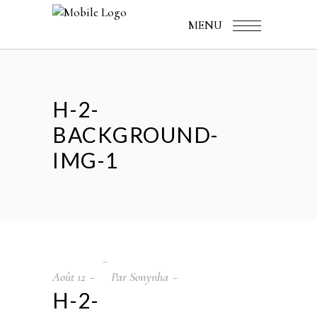
MENU
H-2-
BACKGROUND-
IMG-1
Août
12
Par
Sonynha
H-2-