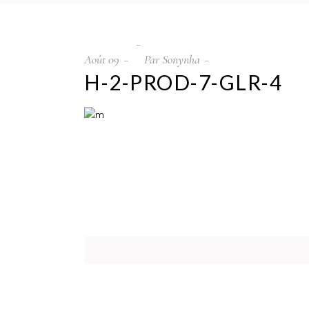
Août
09
Par
Sonynha
H-2-PROD-7-GLR-4