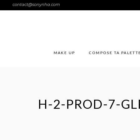
contact@sonynha.com
MAKE UP
COMPOSE TA PALETT
H-2-PROD-7-GL