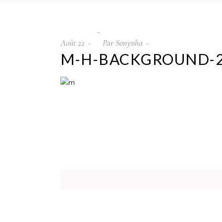
Août
22
Par
Sonynha
M-H-BACKGROUND-