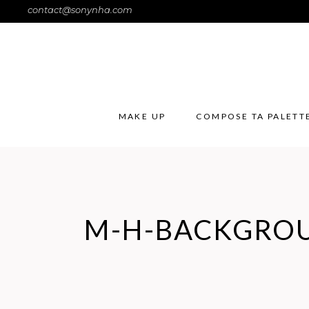
contact@sonynha.com
MAKE UP
COMPOSE TA PALETT
M-H-BACKGRO