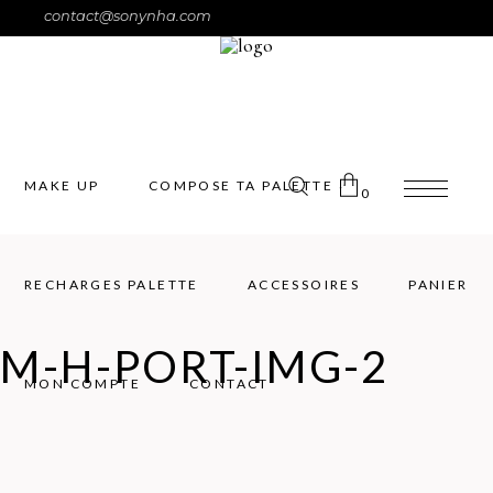
contact@sonynha.com
MAKE UP
COMPOSE TA PALETTE
0
RECHARGES PALETTE
ACCESSOIRES
PANIER
Pas de produits dans le panier.
M-H-PORT-IMG-2
MON COMPTE
CONTACT