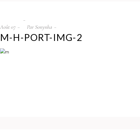
Août
07
Par
Sonynha
M-H-PORT-IMG-2