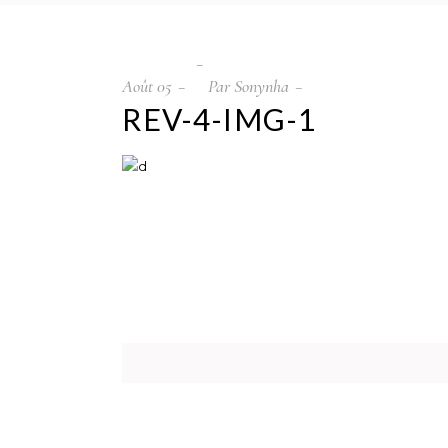
Août
05
Par
Sonynha
REV-4-IMG-1