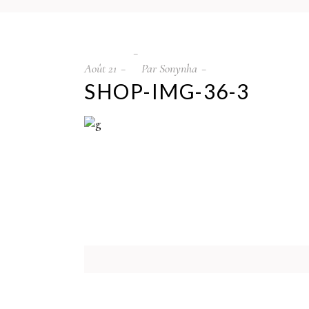
Août
21
Par
Sonynha
SHOP-IMG-36-3