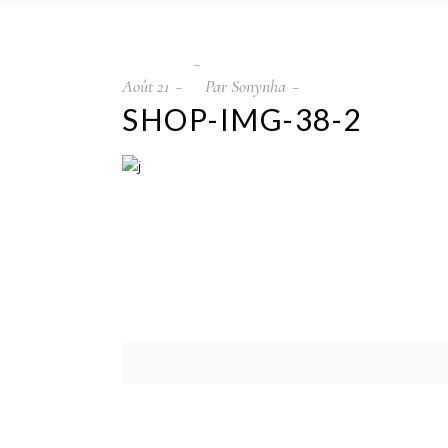
Août
21
Par
Sonynha
SHOP-IMG-38-2