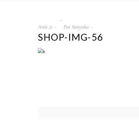
Août
21
Par
Sonynha
SHOP-IMG-56