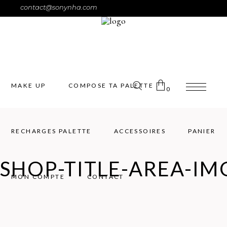
contact@sonynha.com
MAKE UP
COMPOSE TA PALETTE
0
RECHARGES PALETTE
ACCESSOIRES
PANIER
Pas de produits dans le panier.
SHOP-TITLE-AREA-IM
MON COMPTE
CONTACT