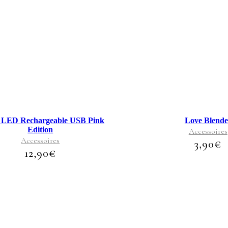
C
pr
a
pl
va
Le
op
pe
êtr
ch
su
r LED Rechargeable USB Pink
Love Blende
la
Edition
pa
Accessoires
du
Accessoires
3,90
€
pr
12,90
€