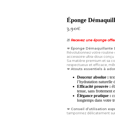
Éponge Démaquill
3,90
€
🎁
Recevez une éponge offe
💋
Éponge Démaquillante D
Révolutionnez votre routine
accessoire ultra-doux conçu 
Sa matière premium et sa cou
respectueux et efficace, même
💋
Atouts essentiels à ador
Douceur absolue :
text
l’hydratation naturelle 
Efficacité prouvée :
él
tenue, sans frottement e
Élégance pratique :
co
longtemps dans votre tr
💋
Conseil d’utilisation exp
tamponnez délicatement sur 