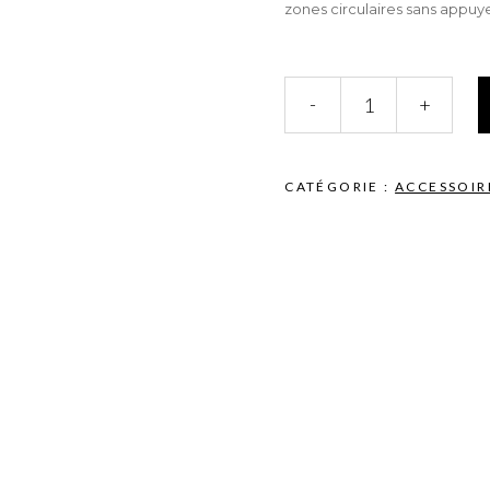
zones circulaires sans appuye
Éponge
-
+
Démaquillante
Douceur
Black
quantité
CATÉGORIE :
ACCESSOIR