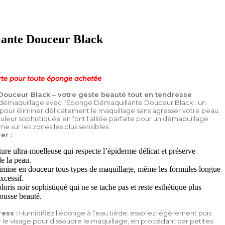
ante Douceur Black
rte pour toute éponge achetée
ouceur Black – votre geste beauté tout en tendresse
 démaquillage avec l’Éponge Démaquillante Douceur Black : un
pour éliminer délicatement le maquillage sans agresser votre peau.
leur sophistiquée en font l’alliée parfaite pour un démaquillage
 sur les zones les plus sensibles.
er :
ure ultra-moelleuse qui respecte l’épiderme délicat et préserve
de la peau.
imine en douceur tous types de maquillage, même les formules longue
xcessif.
loris noir sophistiqué qui ne se tache pas et reste esthétique plus
ousse beauté.
ress :
Humidifiez l’éponge à l’eau tiède, essorez légèrement puis
le visage pour dissoudre le maquillage, en procédant par petites