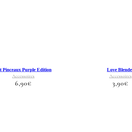
C
pr
a
pl
va
Le
op
pe
êtr
ch
su
t Pinceaux Purple Edition
Love Blende
la
pa
Accessoires
Accessoires
du
6,90
€
3,90
€
pr