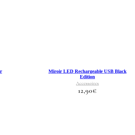
e
oduit
usieurs
riations.
s
tions
uvent
e
oisies
r
r
Miroir LED Rechargeable USB Black
Edition
ge
Accessoires
oduit
12,90
€