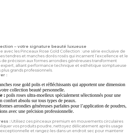
ection – votre signature beauté luxueuse
ge avec les Pinceaux Rose Gold Collection : une série exclusive de
ses tendres et manches dorés rosés qui incarnent l’excellence et le
ls de précision aux formes arrondies généreuses transforment
 expert, alliant performance technique et esthétique somptueuse
 plus grands professionnels.
er :
nches rose gold polis et réfléchissants qui apportent une dimension
votre collection beauté personnelle.
e :
poils roses ultra-moelleux spécialement sélectionnés pour une
un confort absolu sur tous types de peaux.
formes arrondies généreuses parfaites pour l’application de poudres,
tions avec une précision professionnelle.
ress :
Utilisez ces pinceaux premium en mouvements circulaires
pliquer vos produits poudre, nettoyez délicatement après usage
exceptionnelle et rangez-les dans un endroit sec pour maintenir