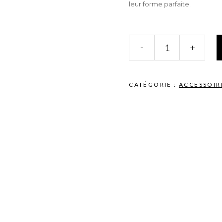
leur forme parfaite.
Pink
-
+
Blush
quantité
CATÉGORIE :
ACCESSOIR