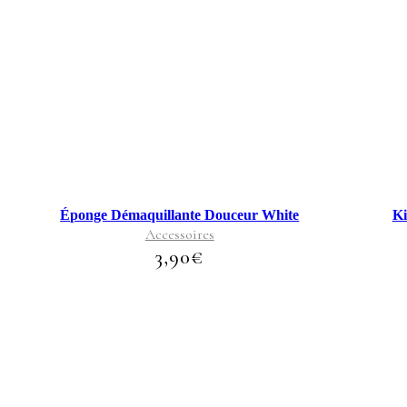
Éponge Démaquillante Douceur White
Ki
Accessoires
3,90
€