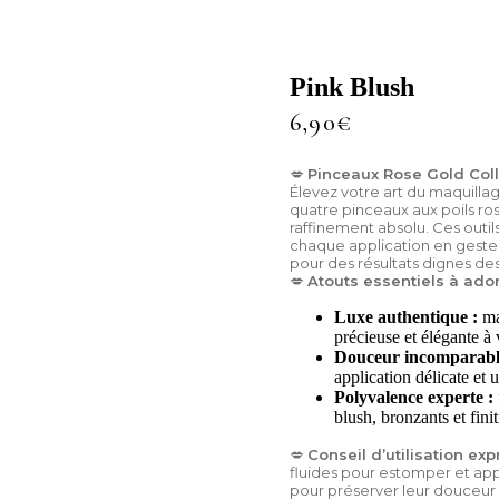
Pink Blush
6,90
€
💋
Pinceaux Rose Gold Coll
Élevez votre art du maquilla
quatre pinceaux aux poils ro
raffinement absolu. Ces outi
chaque application en geste
pour des résultats dignes des
💋
Atouts essentiels à ador
Luxe authentique :
ma
précieuse et élégante à 
Douceur incomparabl
application délicate et 
Polyvalence experte :
blush, bronzants et fini
💋
Conseil d’utilisation exp
fluides pour estomper et ap
pour préserver leur douceur 