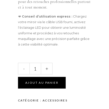
pour des retouches professionnelles partout
et à tout moment.
💋
Conseil d’utilisation express :
Chargez
votre miroir via le câble USB fourni, activez
l’éclairage LED pour obtenir une luminosité
uniforme et procédez à vos retouches
maquillage avec une précision parfaite grâce
à cette visibilité optimale.
Miroir
-
+
LED
Rechargeable
USB
AJOUT AU PANIER
Pink
Edition
quantité
CATÉGORIE :
ACCESSOIRES